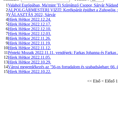
1
Valahol Európában, Ma'mint 'Ti Színjátszó Csopor, Sárvár Nádas
2
ALPOLGÁRMESTERI VIZIT: Kerékpárút épülhet a Zuhogóig, sziva
3
VÁLASZTÁS 2022, Sárvár
4
Hírek Hétkor 2022.12.24.
5
Hírek Hétkor 2022.12.17.
6
Hírek Hétkor 2022.12.10.
7
Hírek Hétkor 2022.12.03.
8
Hírek Hétkor 2022.11.26.
9
Hírek Hétkor 2022.11.19.
10
Hírek Hétkor 2022.11.12.
11
Pénteki Mozaik 2022.11.11. vendégek: Farkas Johanna és Farkas 
12
Hírek Hétkor 2022.11.05.
13
Hírek Hétkor 2022.10.29.
14
Városi megemlékezés az ’56-os forradalom és szabadságharc 66. é
15
Hírek Hétkor 2022.10.22.
<<
Első
<
Előző
1