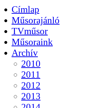
Címlap
Műsorajánló
TVműsor
Műsoraink
Archív
2010
2011
2012
2013
2014