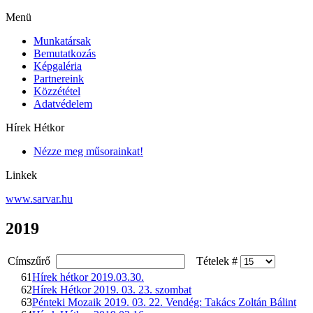
Menü
Munkatársak
Bemutatkozás
Képgaléria
Partnereink
Közzététel
Adatvédelem
Hírek Hétkor
Nézze meg műsorainkat!
Linkek
www.sarvar.hu
2019
Címszűrő
Tételek #
61
Hírek hétkor 2019.03.30.
62
Hírek Hétkor 2019. 03. 23. szombat
63
Pénteki Mozaik 2019. 03. 22. Vendég: Takács Zoltán Bálint