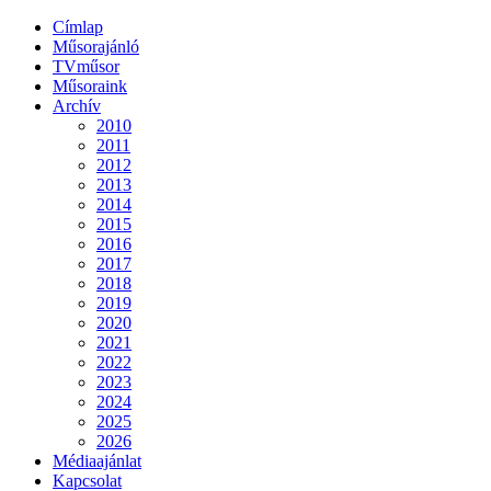
Címlap
Műsorajánló
TVműsor
Műsoraink
Archív
2010
2011
2012
2013
2014
2015
2016
2017
2018
2019
2020
2021
2022
2023
2024
2025
2026
Médiaajánlat
Kapcsolat