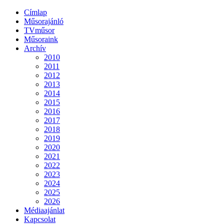
Címlap
Műsorajánló
TVműsor
Műsoraink
Archív
2010
2011
2012
2013
2014
2015
2016
2017
2018
2019
2020
2021
2022
2023
2024
2025
2026
Médiaajánlat
Kapcsolat