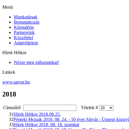
Menü
Munkatársak
Bemutatkozás
Képgaléria
Partnereink
Közzététel
Adatvédelem
Hírek Hétkor
Nézze meg műsorainkat!
Linkek
www.sarvar.hu
2018
Címszűrő
Tételek #
31
Hírek Hétkor 2018.08.25.
32
Pénteki Mozaik 2018. 08. 24. - 50 éves Sárvár - Ünnepi közgy
33
Hírek Hétkor 2018. 08. 18. szombat