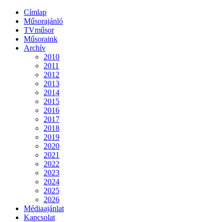
Címlap
Műsorajánló
TVműsor
Műsoraink
Archív
2010
2011
2012
2013
2014
2015
2016
2017
2018
2019
2020
2021
2022
2023
2024
2025
2026
Médiaajánlat
Kapcsolat