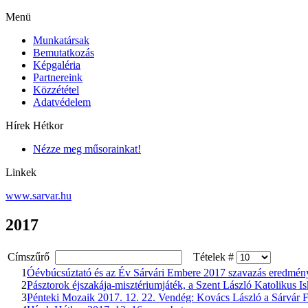
Menü
Munkatársak
Bemutatkozás
Képgaléria
Partnereink
Közzététel
Adatvédelem
Hírek Hétkor
Nézze meg műsorainkat!
Linkek
www.sarvar.hu
2017
Címszűrő
Tételek #
1
Óévbúcsúztató és az Év Sárvári Embere 2017 szavazás eredmény
2
Pásztorok éjszakája-misztériumjáték, a Szent László Katolikus I
3
Pénteki Mozaik 2017. 12. 22. Vendég: Kovács László a Sárvár F