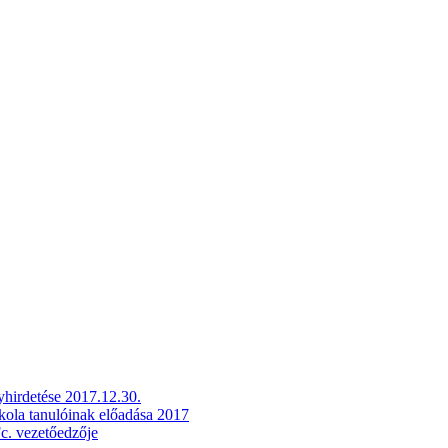
hirdetése 2017.12.30.
skola tanulóinak előadása 2017
c. vezetőedzője