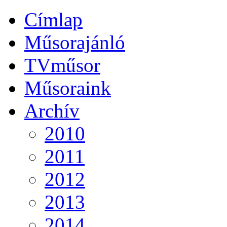
Címlap
Műsorajánló
TVműsor
Műsoraink
Archív
2010
2011
2012
2013
2014