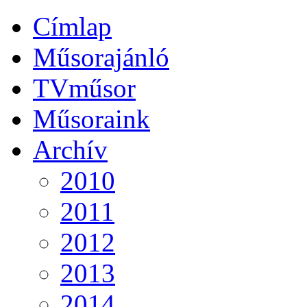
Címlap
Műsorajánló
TVműsor
Műsoraink
Archív
2010
2011
2012
2013
2014