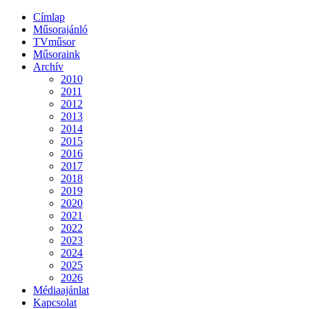
Címlap
Műsorajánló
TVműsor
Műsoraink
Archív
2010
2011
2012
2013
2014
2015
2016
2017
2018
2019
2020
2021
2022
2023
2024
2025
2026
Médiaajánlat
Kapcsolat