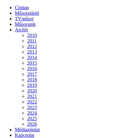
Címlap
Műsorajánló
TVműsor
Műsoraink
Archív
2010
2011
2012
2013
2014
2015
2016
2017
2018
2019
2020
2021
2022
2023
2024
2025
2026
Médiaajánlat
Kapcsolat