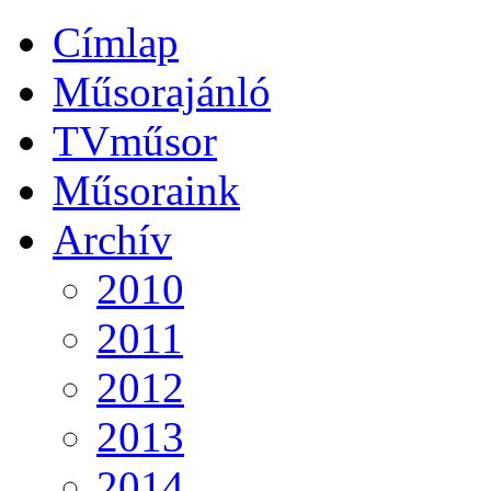
Címlap
Műsorajánló
TVműsor
Műsoraink
Archív
2010
2011
2012
2013
2014