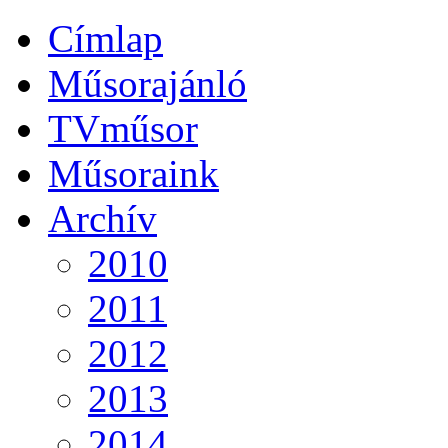
Címlap
Műsorajánló
TVműsor
Műsoraink
Archív
2010
2011
2012
2013
2014