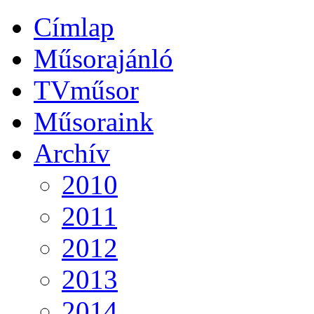
Címlap
Műsorajánló
TVműsor
Műsoraink
Archív
2010
2011
2012
2013
2014