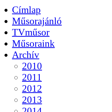
Címlap
Műsorajánló
TVműsor
Műsoraink
Archív
2010
2011
2012
2013
2014