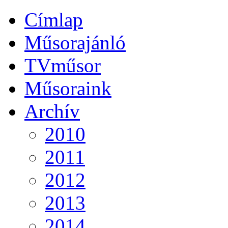
Címlap
Műsorajánló
TVműsor
Műsoraink
Archív
2010
2011
2012
2013
2014