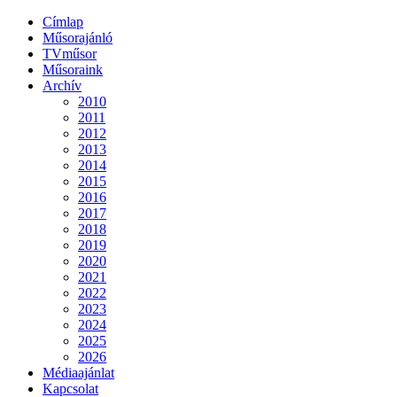
Címlap
Műsorajánló
TVműsor
Műsoraink
Archív
2010
2011
2012
2013
2014
2015
2016
2017
2018
2019
2020
2021
2022
2023
2024
2025
2026
Médiaajánlat
Kapcsolat