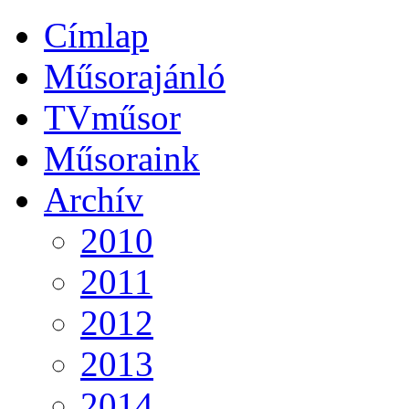
Címlap
Műsorajánló
TVműsor
Műsoraink
Archív
2010
2011
2012
2013
2014