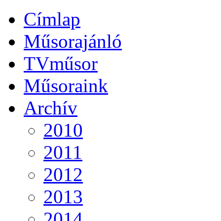
Címlap
Műsorajánló
TVműsor
Műsoraink
Archív
2010
2011
2012
2013
2014