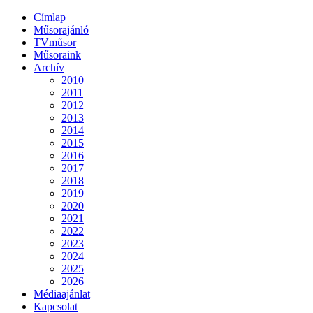
Címlap
Műsorajánló
TVműsor
Műsoraink
Archív
2010
2011
2012
2013
2014
2015
2016
2017
2018
2019
2020
2021
2022
2023
2024
2025
2026
Médiaajánlat
Kapcsolat