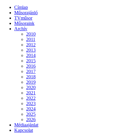
Címlap
Műsorajánló
TVműsor
Műsoraink
Archív
2010
2011
2012
2013
2014
2015
2016
2017
2018
2019
2020
2021
2022
2023
2024
2025
2026
Médiaajánlat
Kapcsolat