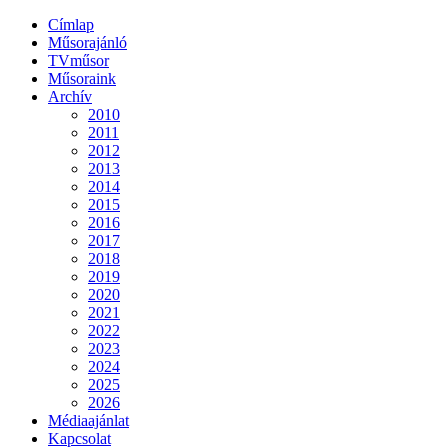
Címlap
Műsorajánló
TVműsor
Műsoraink
Archív
2010
2011
2012
2013
2014
2015
2016
2017
2018
2019
2020
2021
2022
2023
2024
2025
2026
Médiaajánlat
Kapcsolat