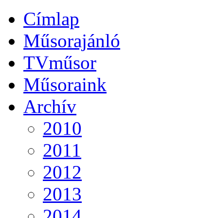
Címlap
Műsorajánló
TVműsor
Műsoraink
Archív
2010
2011
2012
2013
2014