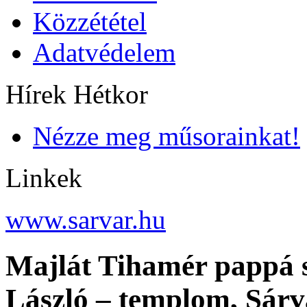
Közzététel
Adatvédelem
Hírek Hétkor
Nézze meg műsorainkat!
Linkek
www.sarvar.hu
Majlát Tihamér pappá sz
László – templom, Sárv