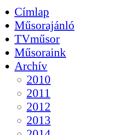
Címlap
Műsorajánló
TVműsor
Műsoraink
Archív
2010
2011
2012
2013
2014