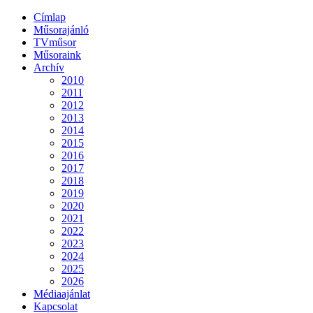
Címlap
Műsorajánló
TVműsor
Műsoraink
Archív
2010
2011
2012
2013
2014
2015
2016
2017
2018
2019
2020
2021
2022
2023
2024
2025
2026
Médiaajánlat
Kapcsolat