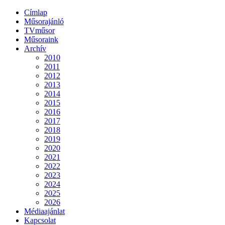
Címlap
Műsorajánló
TVműsor
Műsoraink
Archív
2010
2011
2012
2013
2014
2015
2016
2017
2018
2019
2020
2021
2022
2023
2024
2025
2026
Médiaajánlat
Kapcsolat