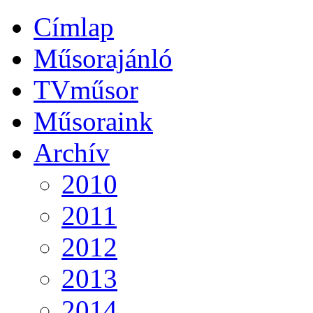
Címlap
Műsorajánló
TVműsor
Műsoraink
Archív
2010
2011
2012
2013
2014