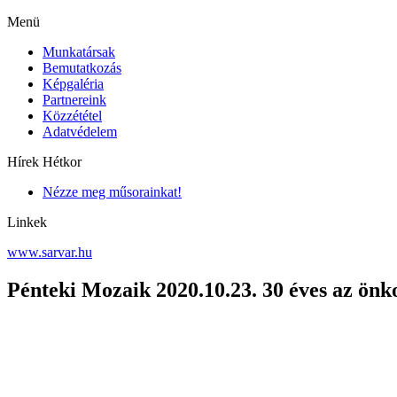
Menü
Munkatársak
Bemutatkozás
Képgaléria
Partnereink
Közzététel
Adatvédelem
Hírek Hétkor
Nézze meg műsorainkat!
Linkek
www.sarvar.hu
Pénteki Mozaik 2020.10.23. 30 éves az önk