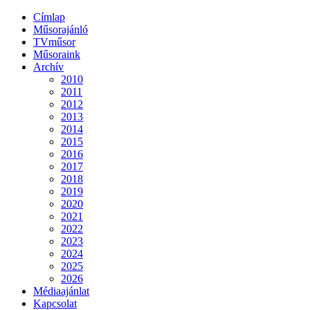
Címlap
Műsorajánló
TVműsor
Műsoraink
Archív
2010
2011
2012
2013
2014
2015
2016
2017
2018
2019
2020
2021
2022
2023
2024
2025
2026
Médiaajánlat
Kapcsolat