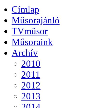
Címlap
Műsorajánló
TVműsor
Műsoraink
Archív
2010
2011
2012
2013
2014