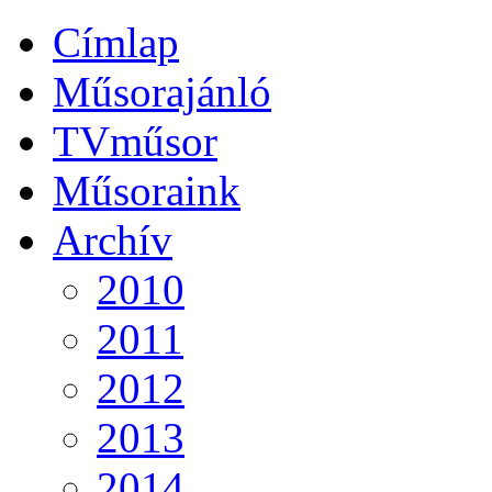
Címlap
Műsorajánló
TVműsor
Műsoraink
Archív
2010
2011
2012
2013
2014