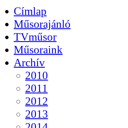
Címlap
Műsorajánló
TVműsor
Műsoraink
Archív
2010
2011
2012
2013
2014