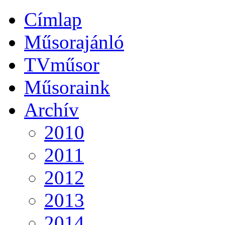
Címlap
Műsorajánló
TVműsor
Műsoraink
Archív
2010
2011
2012
2013
2014