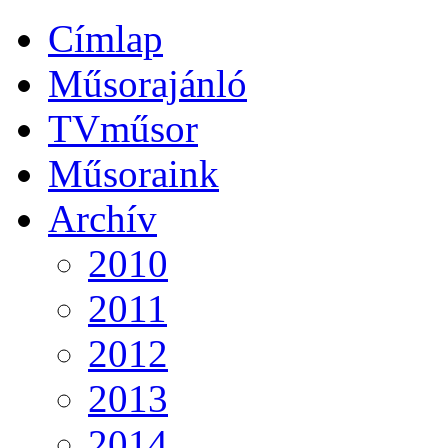
Címlap
Műsorajánló
TVműsor
Műsoraink
Archív
2010
2011
2012
2013
2014